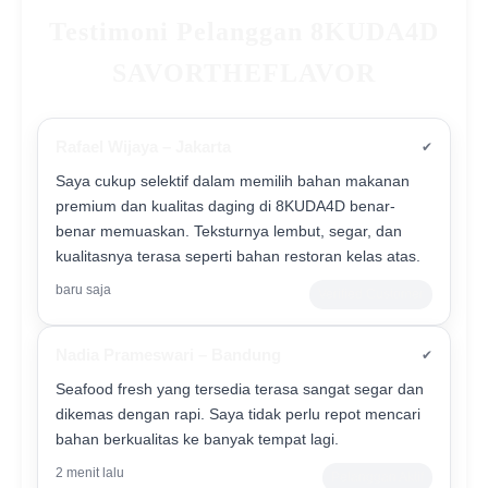
Testimoni Pelanggan 8KUDA4D
SAVORTHEFLAVOR
Rafael Wijaya – Jakarta
✔
Saya cukup selektif dalam memilih bahan makanan
premium dan kualitas daging di 8KUDA4D benar-
benar memuaskan. Teksturnya lembut, segar, dan
kualitasnya terasa seperti bahan restoran kelas atas.
baru saja
Verified Customer
Nadia Prameswari – Bandung
✔
Seafood fresh yang tersedia terasa sangat segar dan
dikemas dengan rapi. Saya tidak perlu repot mencari
bahan berkualitas ke banyak tempat lagi.
2 menit lalu
Pelanggan Aktif