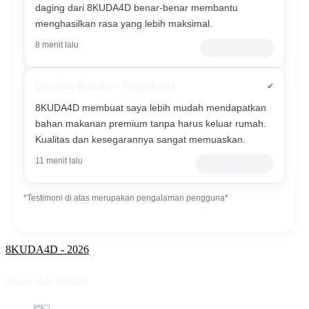
daging dari 8KUDA4D benar-benar membantu
menghasilkan rasa yang lebih maksimal.
8 menit lalu
Pelanggan Setia
Clarissa Natalia – Yogyakarta
✔
8KUDA4D membuat saya lebih mudah mendapatkan
bahan makanan premium tanpa harus keluar rumah.
Kualitas dan kesegarannya sangat memuaskan.
11 menit lalu
Verified Customer
*Testimoni di atas merupakan pengalaman pengguna*
8KUDA4D - 2026
Share this design: