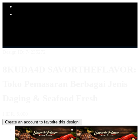
Explore Categories
Popular Products
Shop All Designs
8KUDA4D
LINK 8KUDA4D
SITUS
8KUDA4D
8KUDA4D KULINER
8KUDA4D LOGIN
8KUDA4D DAFTAR
8KUDA4D ALTERNATIF
Design ID: 74235272
8KUDA4D SAVORTHEFLAVOR:
Toko Pemasaran Berbagai Jenis
Daging & Seafood Fresh
I
IDR. 5,000
Create an account to favorite this design!