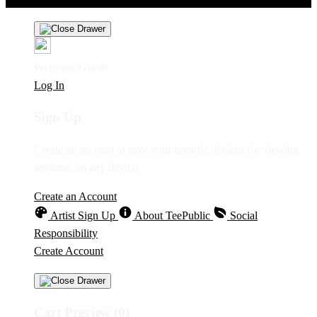
Welcome Guest!
Log In
Sign Up
Create an account to save your favorite designs for viewing
anytime, on any device.
Create an Account
Artist Sign Up
About TeePublic
Social
Responsibility
Create Account
Cart Preview (0)