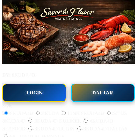
BY:
8KUDA4D.
LOGIN
DAFTAR
Style
8KUDA4D
8KUDA
LINK 8KUDA4D
SITUS
8KUDA4D
8KUDA4D KULINER
8KUDA4D
SEAFOOD
8KUDA4D LOGIN
8KUDA4D DAFTAR
8KUDA4D ALTERNATIF