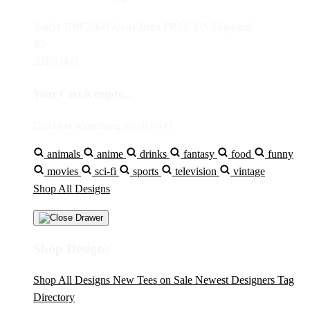
You're
IDR5,000
Away from
FREE US Shipping!
$0
IDR5,000
Your Cart is empty...
Discover something you'll love!
animals
anime
drinks
fantasy
food
funny
movies
sci-fi
sports
television
vintage
Shop All Designs
Shop Designs
Shop All Designs
New Tees on Sale
Newest Designers
Tag
Directory