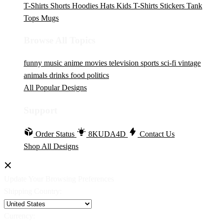
T-Shirts
Shorts
Hoodies
Hats
Kids T-Shirts
Stickers
Tank
Tops
Mugs
Browse All Topics
funny
music
anime
movies
television
sports
sci-fi
vintage
animals
drinks
food
politics
All Popular Designs
Support
Order Status
8KUDA4D
Contact Us
Shop All Designs
Update Your Browsing Preferences
Shipping Country:
Currency: