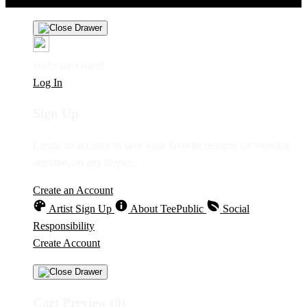
Welcome Guest!
Log In
Sign Up
Create an account to save your favorite designs for viewing
anytime, on any device.
Create an Account
Artist Sign Up
About TeePublic
Social
Responsibility
Create Account
Cart Preview (0)