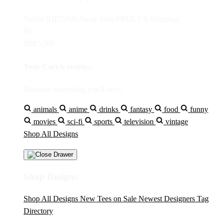
You're
IDR5,000
Away from
FREE US Shipping!
$0
IDR5,000
Your Cart is empty...
Discover something you'll love!
animals
anime
drinks
fantasy
food
funny
movies
sci-fi
sports
television
vintage
Shop All Designs
Shop Designs
Shop All Designs
New Tees on Sale
Newest Designers
Tag
Directory