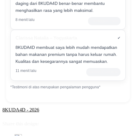
daging dari 8KUDA4D benar-benar membantu
menghasilkan rasa yang lebih maksimal.
8 menit lalu
Pelanggan Setia
Clarissa Natalia – Yogyakarta
✔
8KUDA4D membuat saya lebih mudah mendapatkan
bahan makanan premium tanpa harus keluar rumah.
Kualitas dan kesegarannya sangat memuaskan.
11 menit lalu
Verified Customer
*Testimoni di atas merupakan pengalaman pengguna*
8KUDA4D - 2026
Share this design: