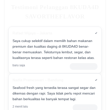
Testimoni Pelanggan 8KUDA4D
SAVORTHEFLAVOR
Rafael Wijaya – Jakarta
✔
Saya cukup selektif dalam memilih bahan makanan
premium dan kualitas daging di 8KUDA4D benar-
benar memuaskan. Teksturnya lembut, segar, dan
kualitasnya terasa seperti bahan restoran kelas atas.
baru saja
Verified Customer
Nadia Prameswari – Bandung
✔
Seafood fresh yang tersedia terasa sangat segar dan
dikemas dengan rapi. Saya tidak perlu repot mencari
bahan berkualitas ke banyak tempat lagi.
2 menit lalu
Pelanggan Aktif