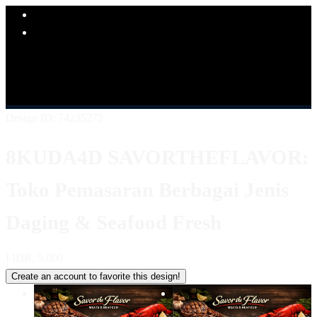
Explore Categories
Popular Products
Shop All Designs
8KUDA4D
LINK 8KUDA4D
SITUS
8KUDA4D
8KUDA4D KULINER
8KUDA4D LOGIN
8KUDA4D DAFTAR
8KUDA4D ALTERNATIF
Design ID: 74235272
8KUDA4D SAVORTHEFLAVOR:
Toko Pemasaran Berbagai Jenis
Daging & Seafood Fresh
I
IDR. 5,000
Create an account to favorite this design!