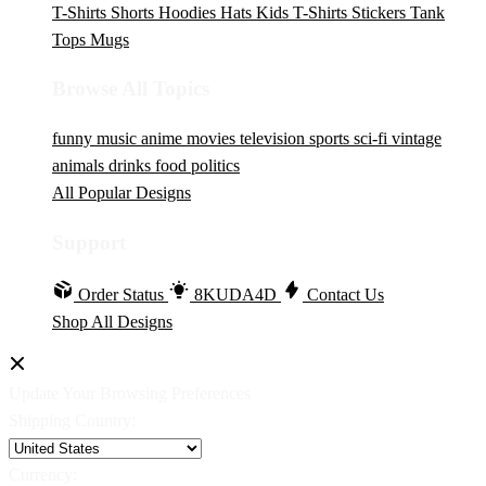
T-Shirts
Shorts
Hoodies
Hats
Kids T-Shirts
Stickers
Tank
Tops
Mugs
Browse All Topics
funny
music
anime
movies
television
sports
sci-fi
vintage
animals
drinks
food
politics
All Popular Designs
Support
Order Status
8KUDA4D
Contact Us
Shop All Designs
Update Your Browsing Preferences
Shipping Country:
Currency: