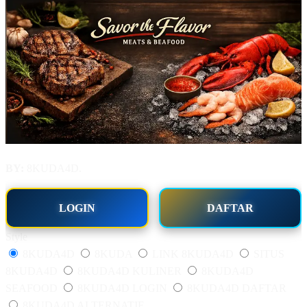
BY:
8KUDA4D.
LOGIN
DAFTAR
Style
8KUDA4D
8KUDA
LINK 8KUDA4D
SITUS
8KUDA4D
8KUDA4D KULINER
8KUDA4D
SEAFOOD
8KUDA4D LOGIN
8KUDA4D DAFTAR
8KUDA4D ALTERNATIF