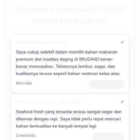
Testimoni Pelanggan 8KUDA4D
SAVORTHEFLAVOR
Rafael Wijaya – Jakarta
✔
Saya cukup selektif dalam memilih bahan makanan
premium dan kualitas daging di 8KUDA4D benar-
benar memuaskan. Teksturnya lembut, segar, dan
kualitasnya terasa seperti bahan restoran kelas atas.
baru saja
Verified Customer
Nadia Prameswari – Bandung
✔
Seafood fresh yang tersedia terasa sangat segar dan
dikemas dengan rapi. Saya tidak perlu repot mencari
bahan berkualitas ke banyak tempat lagi.
2 menit lalu
Pelanggan Aktif