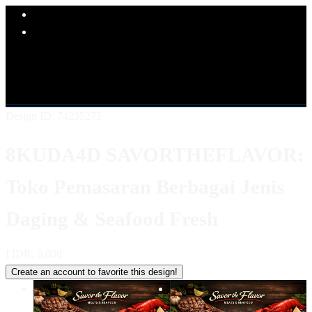
Explore Categories
Popular Products
Shop All Designs
8KUDA4D
LINK 8KUDA4D
SITUS
8KUDA4D
8KUDA4D KULINER
8KUDA4D LOGIN
8KUDA4D DAFTAR
8KUDA4D ALTERNATIF
Design ID: 74235272
8KUDA4D SAVORTHEFLAVOR:
Toko Pemasaran Berbagai Jenis
Daging & Seafood Fresh
I
IDR. 5,000
Create an account to favorite this design!