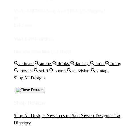
You're
IDR5,000
Away from
FREE US Shipping!
$0
IDR5,000
Your Cart is empty...
Discover something you'll love!
animals
anime
drinks
fantasy
food
funny
movies
sci-fi
sports
television
vintage
Shop All Designs
Shop Designs
Shop All Designs
New Tees on Sale
Newest Designers
Tag
Directory