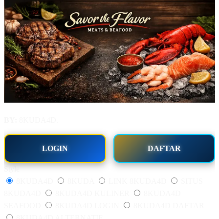
BY:
8KUDA4D.
LOGIN
DAFTAR
Style
8KUDA4D
8KUDA
LINK 8KUDA4D
SITUS
8KUDA4D
8KUDA4D KULINER
8KUDA4D
SEAFOOD
8KUDA4D LOGIN
8KUDA4D DAFTAR
8KUDA4D ALTERNATIF