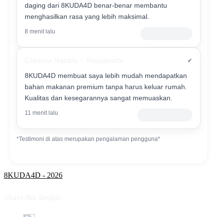
daging dari 8KUDA4D benar-benar membantu
menghasilkan rasa yang lebih maksimal.
8 menit lalu
Pelanggan Setia
Clarissa Natalia – Yogyakarta
✔
8KUDA4D membuat saya lebih mudah mendapatkan
bahan makanan premium tanpa harus keluar rumah.
Kualitas dan kesegarannya sangat memuaskan.
11 menit lalu
Verified Customer
*Testimoni di atas merupakan pengalaman pengguna*
8KUDA4D - 2026
Share this design: