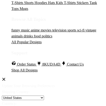
T-Shirts
Shorts
Hoodies
Hats
Kids T-Shirts
Stickers
Tank
Tops
Mugs
Browse All Topics
funny
music
anime
movies
television
sports
sci-fi
vintage
animals
drinks
food
politics
All Popular Designs
Support
Order Status
8KUDA4D
Contact Us
Shop All Designs
Update Your Browsing Preferences
Shipping Country:
Currency: