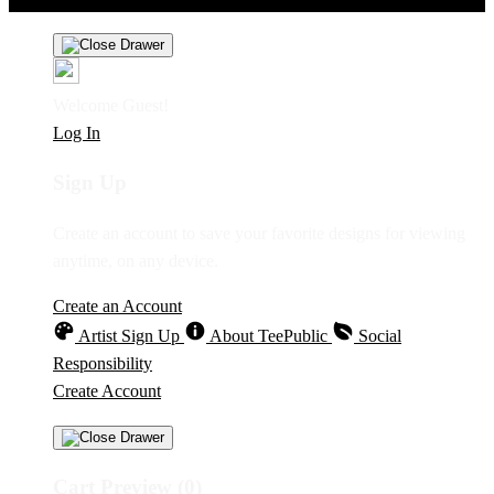
Welcome Guest!
Log In
Sign Up
Create an account to save your favorite designs for viewing
anytime, on any device.
Create an Account
Artist Sign Up
About TeePublic
Social
Responsibility
Create Account
Cart Preview (0)