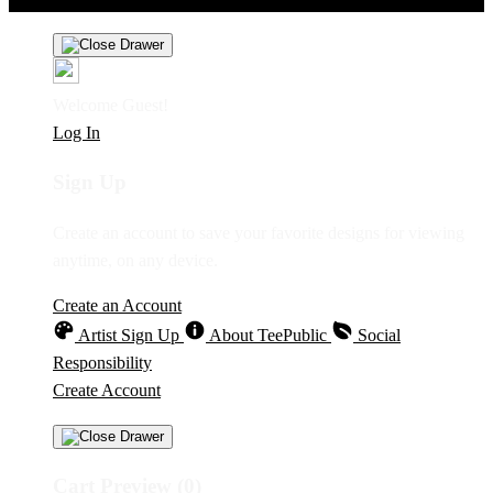
Welcome Guest!
Log In
Sign Up
Create an account to save your favorite designs for viewing
anytime, on any device.
Create an Account
Artist Sign Up
About TeePublic
Social
Responsibility
Create Account
Cart Preview (0)