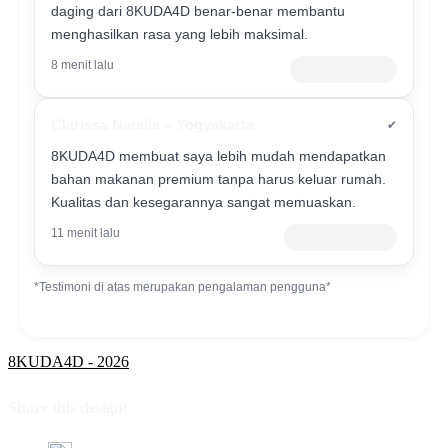
daging dari 8KUDA4D benar-benar membantu
menghasilkan rasa yang lebih maksimal.
8 menit lalu
Pelanggan Setia
Clarissa Natalia – Yogyakarta
✔
8KUDA4D membuat saya lebih mudah mendapatkan
bahan makanan premium tanpa harus keluar rumah.
Kualitas dan kesegarannya sangat memuaskan.
11 menit lalu
Verified Customer
*Testimoni di atas merupakan pengalaman pengguna*
8KUDA4D - 2026
Share this design: