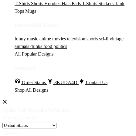
T-Shirts
Shorts
Hoodies
Hats
Kids T-Shirts
Stickers
Tank
Tops
Mugs
Browse All Topics
funny
music
anime
movies
television
sports
sci-fi
vintage
animals
drinks
food
politics
All Popular Designs
Support
Order Status
8KUDA4D
Contact Us
Shop All Designs
Update Your Browsing Preferences
Shipping Country:
Currency: