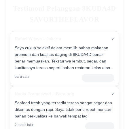
Testimoni Pelanggan 8KUDA4D
SAVORTHEFLAVOR
Rafael Wijaya – Jakarta
✔
Saya cukup selektif dalam memilih bahan makanan
premium dan kualitas daging di 8KUDA4D benar-
benar memuaskan. Teksturnya lembut, segar, dan
kualitasnya terasa seperti bahan restoran kelas atas.
baru saja
Verified Customer
Nadia Prameswari – Bandung
✔
Seafood fresh yang tersedia terasa sangat segar dan
dikemas dengan rapi. Saya tidak perlu repot mencari
bahan berkualitas ke banyak tempat lagi.
2 menit lalu
Pelanggan Aktif