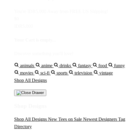
You're
IDR5,000
Away from
FREE US Shipping!
$0
IDR5,000
Your Cart is empty...
Discover something you'll love!
animals
anime
drinks
fantasy
food
funny
movies
sci-fi
sports
television
vintage
Shop All Designs
Shop Designs
Shop All Designs
New Tees on Sale
Newest Designers
Tag
Directory