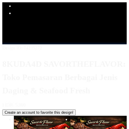
Explore Categories
Popular Products
Shop All Designs
8KUDA4D
LINK 8KUDA4D
SITUS
8KUDA4D
8KUDA4D KULINER
8KUDA4D LOGIN
8KUDA4D DAFTAR
8KUDA4D ALTERNATIF
Design ID: 74235272
8KUDA4D SAVORTHEFLAVOR:
Toko Pemasaran Berbagai Jenis
Daging & Seafood Fresh
I
IDR. 5,000
Create an account to favorite this design!