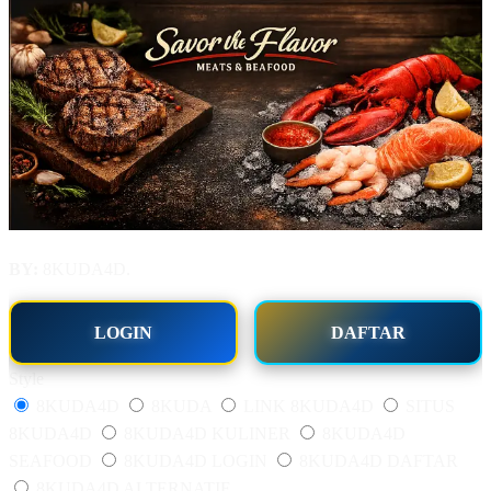
BY:
8KUDA4D.
LOGIN
DAFTAR
Style
8KUDA4D
8KUDA
LINK 8KUDA4D
SITUS
8KUDA4D
8KUDA4D KULINER
8KUDA4D
SEAFOOD
8KUDA4D LOGIN
8KUDA4D DAFTAR
8KUDA4D ALTERNATIF