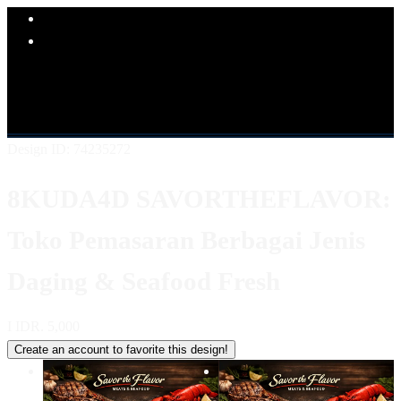
Explore Categories
Popular Products
Shop All Designs
8KUDA4D
LINK 8KUDA4D
SITUS
8KUDA4D
8KUDA4D KULINER
8KUDA4D LOGIN
8KUDA4D DAFTAR
8KUDA4D ALTERNATIF
Design ID: 74235272
8KUDA4D SAVORTHEFLAVOR:
Toko Pemasaran Berbagai Jenis
Daging & Seafood Fresh
I
IDR. 5,000
Create an account to favorite this design!