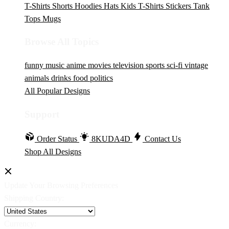
T-Shirts
Shorts
Hoodies
Hats
Kids T-Shirts
Stickers
Tank
Tops
Mugs
Browse All Topics
funny
music
anime
movies
television
sports
sci-fi
vintage
animals
drinks
food
politics
All Popular Designs
Support
Order Status
8KUDA4D
Contact Us
Shop All Designs
Update Your Browsing Preferences
Shipping Country:
Currency: