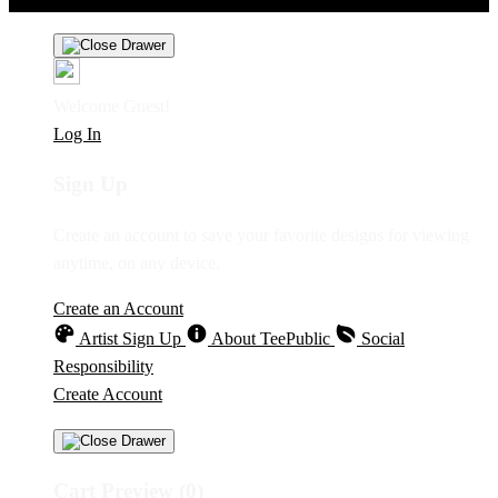
Welcome Guest!
Log In
Sign Up
Create an account to save your favorite designs for viewing
anytime, on any device.
Create an Account
Artist Sign Up
About TeePublic
Social
Responsibility
Create Account
Cart Preview (0)