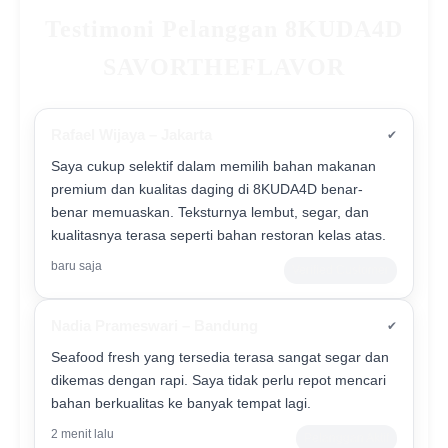
Testimoni Pelanggan 8KUDA4D
SAVORTHEFLAVOR
Rafael Wijaya – Jakarta
✔
Saya cukup selektif dalam memilih bahan makanan
premium dan kualitas daging di 8KUDA4D benar-
benar memuaskan. Teksturnya lembut, segar, dan
kualitasnya terasa seperti bahan restoran kelas atas.
baru saja
Verified Customer
Nadia Prameswari – Bandung
✔
Seafood fresh yang tersedia terasa sangat segar dan
dikemas dengan rapi. Saya tidak perlu repot mencari
bahan berkualitas ke banyak tempat lagi.
2 menit lalu
Pelanggan Aktif