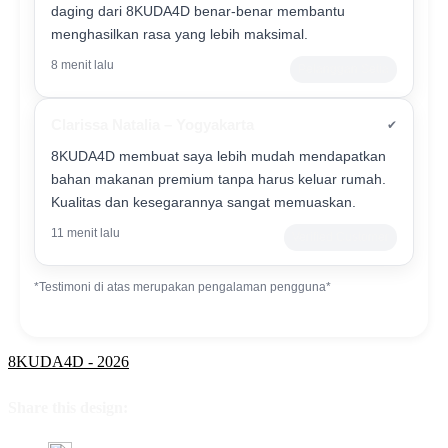
daging dari 8KUDA4D benar-benar membantu
menghasilkan rasa yang lebih maksimal.
8 menit lalu
Pelanggan Setia
Clarissa Natalia – Yogyakarta
✔
8KUDA4D membuat saya lebih mudah mendapatkan
bahan makanan premium tanpa harus keluar rumah.
Kualitas dan kesegarannya sangat memuaskan.
11 menit lalu
Verified Customer
*Testimoni di atas merupakan pengalaman pengguna*
8KUDA4D - 2026
Share this design: