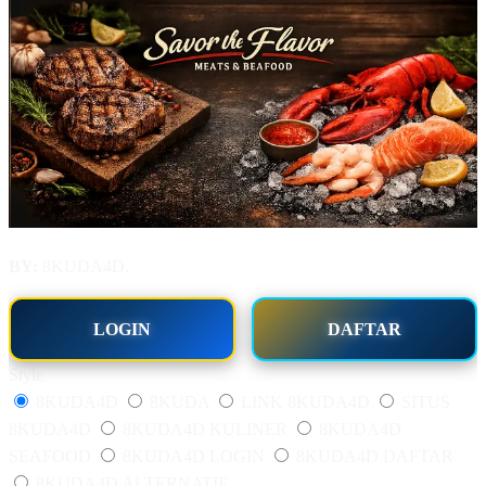
BY:
8KUDA4D.
LOGIN
DAFTAR
Style
8KUDA4D
8KUDA
LINK 8KUDA4D
SITUS
8KUDA4D
8KUDA4D KULINER
8KUDA4D
SEAFOOD
8KUDA4D LOGIN
8KUDA4D DAFTAR
8KUDA4D ALTERNATIF