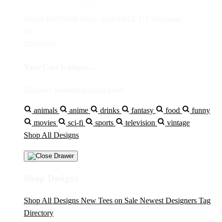
You're
IDR5,000
Away from
FREE US Shipping!
$0
IDR5,000
Your Cart is empty...
Discover something you'll love!
animals
anime
drinks
fantasy
food
funny
movies
sci-fi
sports
television
vintage
Shop All Designs
Shop Designs
Shop All Designs
New Tees on Sale
Newest Designers
Tag
Directory