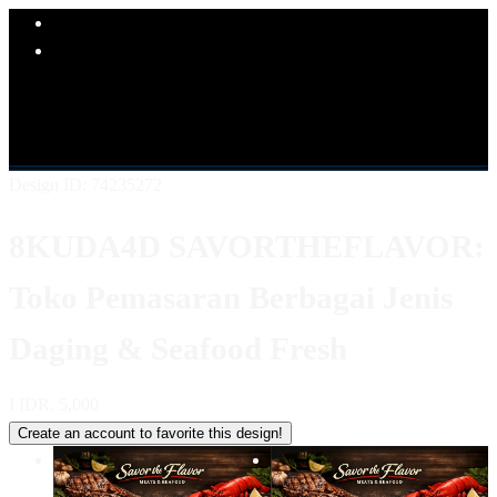
Explore Categories
Popular Products
Shop All Designs
8KUDA4D
LINK 8KUDA4D
SITUS
8KUDA4D
8KUDA4D KULINER
8KUDA4D LOGIN
8KUDA4D DAFTAR
8KUDA4D ALTERNATIF
Design ID: 74235272
8KUDA4D SAVORTHEFLAVOR:
Toko Pemasaran Berbagai Jenis
Daging & Seafood Fresh
I
IDR. 5,000
Create an account to favorite this design!