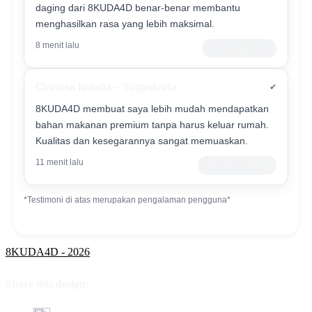
daging dari 8KUDA4D benar-benar membantu
menghasilkan rasa yang lebih maksimal.
8 menit lalu
Pelanggan Setia
Clarissa Natalia – Yogyakarta
✔
8KUDA4D membuat saya lebih mudah mendapatkan
bahan makanan premium tanpa harus keluar rumah.
Kualitas dan kesegarannya sangat memuaskan.
11 menit lalu
Verified Customer
*Testimoni di atas merupakan pengalaman pengguna*
8KUDA4D - 2026
Share this design: