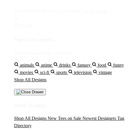
You're
IDR5,000
Away from
FREE US Shipping!
$0
IDR5,000
Your Cart is empty...
Discover something you'll love!
animals
anime
drinks
fantasy
food
funny
movies
sci-fi
sports
television
vintage
Shop All Designs
Shop Designs
Shop All Designs
New Tees on Sale
Newest Designers
Tag
Directory