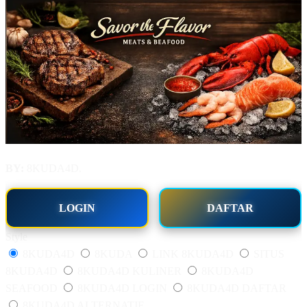
BY:
8KUDA4D.
LOGIN
DAFTAR
Style
8KUDA4D
8KUDA
LINK 8KUDA4D
SITUS
8KUDA4D
8KUDA4D KULINER
8KUDA4D
SEAFOOD
8KUDA4D LOGIN
8KUDA4D DAFTAR
8KUDA4D ALTERNATIF