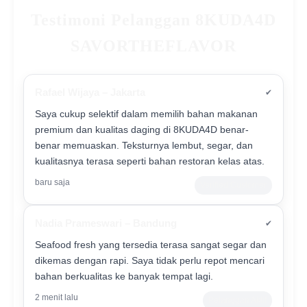
Testimoni Pelanggan 8KUDA4D
SAVORTHEFLAVOR
Rafael Wijaya – Jakarta
✔
Saya cukup selektif dalam memilih bahan makanan
premium dan kualitas daging di 8KUDA4D benar-
benar memuaskan. Teksturnya lembut, segar, dan
kualitasnya terasa seperti bahan restoran kelas atas.
baru saja
Verified Customer
Nadia Prameswari – Bandung
✔
Seafood fresh yang tersedia terasa sangat segar dan
dikemas dengan rapi. Saya tidak perlu repot mencari
bahan berkualitas ke banyak tempat lagi.
2 menit lalu
Pelanggan Aktif