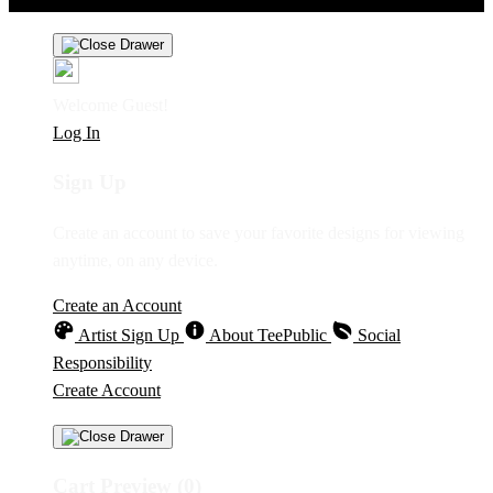
Welcome Guest!
Log In
Sign Up
Create an account to save your favorite designs for viewing
anytime, on any device.
Create an Account
Artist Sign Up
About TeePublic
Social
Responsibility
Create Account
Cart Preview (0)