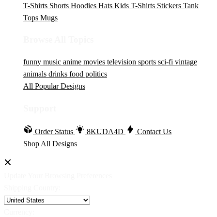
T-Shirts
Shorts
Hoodies
Hats
Kids T-Shirts
Stickers
Tank
Tops
Mugs
Browse All Topics
funny
music
anime
movies
television
sports
sci-fi
vintage
animals
drinks
food
politics
All Popular Designs
Support
Order Status
8KUDA4D
Contact Us
Shop All Designs
Update Your Browsing Preferences
Shipping Country:
Currency: