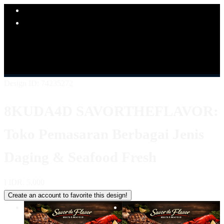
Explore Categories
Popular Products
Shop All Designs
8KUDA4D
LINK 8KUDA4D
SITUS
8KUDA4D
8KUDA4D KULINER
8KUDA4D LOGIN
8KUDA4D DAFTAR
8KUDA4D ALTERNATIF
Design ID: 74235272
8KUDA4D SAVORTHEFLAVOR:
Toko Pemasaran Berbagai Jenis
Daging & Seafood Fresh
I
IDR. 5,000
Create an account to favorite this design!