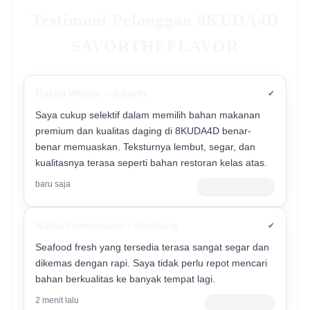
Testimoni Pelanggan 8KUDA4D
SAVORTHEFLAVOR
Rafael Wijaya – Jakarta
✔
Saya cukup selektif dalam memilih bahan makanan
premium dan kualitas daging di 8KUDA4D benar-
benar memuaskan. Teksturnya lembut, segar, dan
kualitasnya terasa seperti bahan restoran kelas atas.
baru saja
Verified Customer
Nadia Prameswari – Bandung
✔
Seafood fresh yang tersedia terasa sangat segar dan
dikemas dengan rapi. Saya tidak perlu repot mencari
bahan berkualitas ke banyak tempat lagi.
2 menit lalu
Pelanggan Aktif