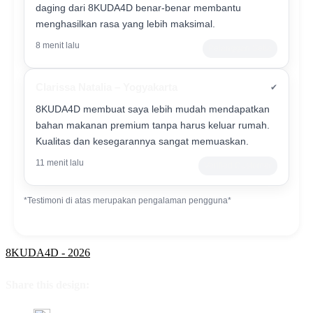
daging dari 8KUDA4D benar-benar membantu
menghasilkan rasa yang lebih maksimal.
8 menit lalu
Pelanggan Setia
Clarissa Natalia – Yogyakarta
✔
8KUDA4D membuat saya lebih mudah mendapatkan
bahan makanan premium tanpa harus keluar rumah.
Kualitas dan kesegarannya sangat memuaskan.
11 menit lalu
Verified Customer
*Testimoni di atas merupakan pengalaman pengguna*
8KUDA4D - 2026
Share this design: