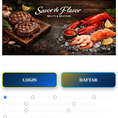
BY:
8KUDA4D.
LOGIN
DAFTAR
Style
8KUDA4D
8KUDA
LINK 8KUDA4D
SITUS
8KUDA4D
8KUDA4D KULINER
8KUDA4D
SEAFOOD
8KUDA4D LOGIN
8KUDA4D DAFTAR
8KUDA4D ALTERNATIF