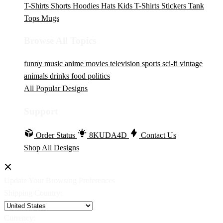
T-Shirts
Shorts
Hoodies
Hats
Kids T-Shirts
Stickers
Tank
Tops
Mugs
Browse All Topics
funny
music
anime
movies
television
sports
sci-fi
vintage
animals
drinks
food
politics
All Popular Designs
Support
Order Status
8KUDA4D
Contact Us
Shop All Designs
Update Your Browsing Preferences
Shipping Country:
Currency: