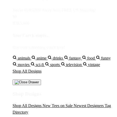
You're
IDR5,000
Away from
FREE US Shipping!
$0
IDR5,000
Your Cart is empty...
Discover something you'll love!
animals
anime
drinks
fantasy
food
funny
movies
sci-fi
sports
television
vintage
Shop All Designs
Shop Designs
Shop All Designs
New Tees on Sale
Newest Designers
Tag
Directory