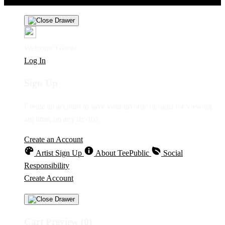
Welcome Guest!
Log In
Sign Up
Create an account to save your favorite designs for viewing
anytime, on any device.
Create an Account
Artist Sign Up
About TeePublic
Social
Responsibility
Create Account
Cart Preview (0)