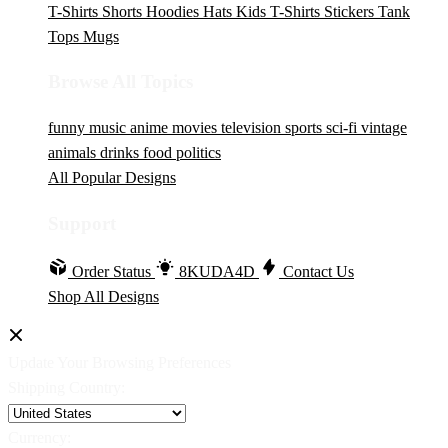
T-Shirts
Shorts
Hoodies
Hats
Kids T-Shirts
Stickers
Tank
Tops
Mugs
Browse All Topics
funny
music
anime
movies
television
sports
sci-fi
vintage
animals
drinks
food
politics
All Popular Designs
Support
Order Status
8KUDA4D
Contact Us
Shop All Designs
Update Your Browsing Preferences
Shipping Country:
Currency: