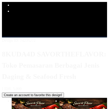
Explore Categories
Popular Products
Shop All Designs
8KUDA4D
LINK 8KUDA4D
SITUS
8KUDA4D
8KUDA4D KULINER
8KUDA4D LOGIN
8KUDA4D DAFTAR
8KUDA4D ALTERNATIF
Design ID: 74235272
8KUDA4D SAVORTHEFLAVOR:
Toko Pemasaran Berbagai Jenis
Daging & Seafood Fresh
I
IDR. 5,000
Create an account to favorite this design!