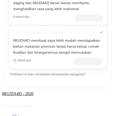
daging dari 8KUDA4D benar-benar membantu
menghasilkan rasa yang lebih maksimal.
8 menit lalu
Pelanggan Setia
Clarissa Natalia – Yogyakarta
✔
8KUDA4D membuat saya lebih mudah mendapatkan
bahan makanan premium tanpa harus keluar rumah.
Kualitas dan kesegarannya sangat memuaskan.
11 menit lalu
Verified Customer
*Testimoni di atas merupakan pengalaman pengguna*
8KUDA4D - 2026
Share this design: