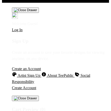
Welcome Guest!
Log In
Sign Up
Create an account to save your favorite designs for viewing
anytime, on any device.
Create an Account
Artist Sign Up
About TeePublic
Social
Responsibility
Create Account
Cart Preview (0)