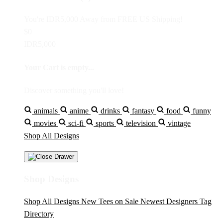
You're
IDR5,000
Away from
FREE US Shipping!
$0
IDR5,000
Your Cart is empty...
Discover something you'll love!
animals
anime
drinks
fantasy
food
funny
movies
sci-fi
sports
television
vintage
Shop All Designs
Shop Designs
Shop All Designs
New Tees on Sale
Newest Designers
Tag
Directory