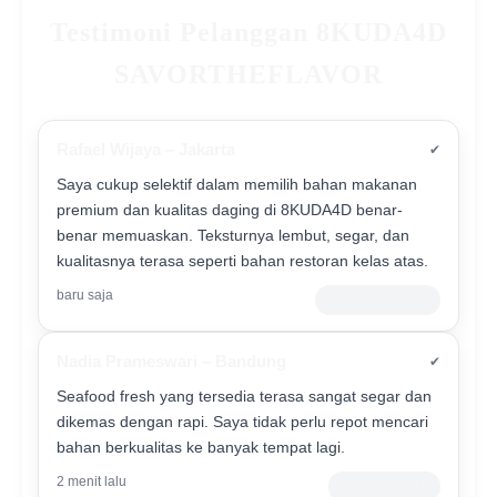
Testimoni Pelanggan 8KUDA4D
SAVORTHEFLAVOR
Rafael Wijaya – Jakarta
✔
Saya cukup selektif dalam memilih bahan makanan
premium dan kualitas daging di 8KUDA4D benar-
benar memuaskan. Teksturnya lembut, segar, dan
kualitasnya terasa seperti bahan restoran kelas atas.
baru saja
Verified Customer
Nadia Prameswari – Bandung
✔
Seafood fresh yang tersedia terasa sangat segar dan
dikemas dengan rapi. Saya tidak perlu repot mencari
bahan berkualitas ke banyak tempat lagi.
2 menit lalu
Pelanggan Aktif