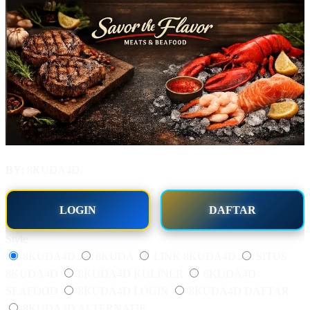
BY:
8KUDA4D.
LOGIN
DAFTAR
Style
8KUDA4D
8KUDA
LINK 8KUDA4D
SITUS
8KUDA4D
8KUDA4D KULINER
8KUDA4D
SEAFOOD
8KUDA4D LOGIN
8KUDA4D DAFTAR
8KUDA4D ALTERNATIF