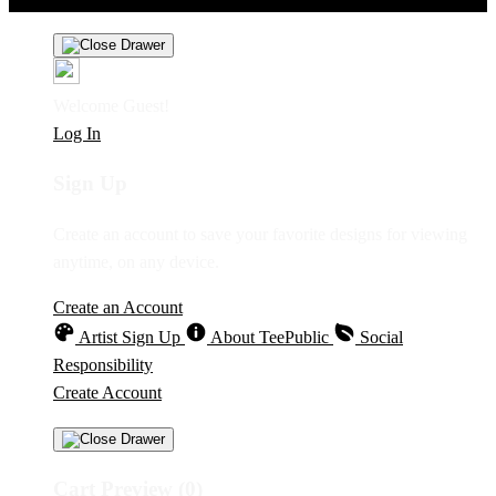
Welcome Guest!
Log In
Sign Up
Create an account to save your favorite designs for viewing
anytime, on any device.
Create an Account
Artist Sign Up
About TeePublic
Social
Responsibility
Create Account
Cart Preview (0)