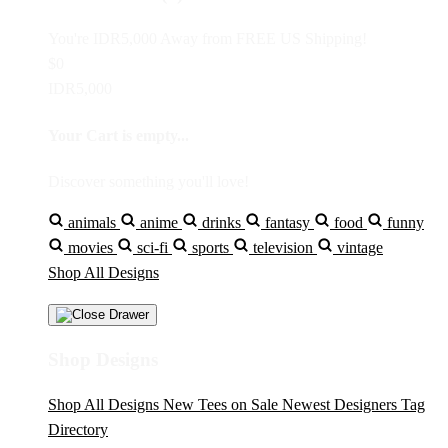
You're
IDR5,000
Away from
FREE US Shipping!
$0
IDR5,000
Your Cart is empty...
Discover something you'll love!
animals
anime
drinks
fantasy
food
funny
movies
sci-fi
sports
television
vintage
Shop All Designs
Shop Designs
Shop All Designs
New Tees on Sale
Newest Designers
Tag
Directory