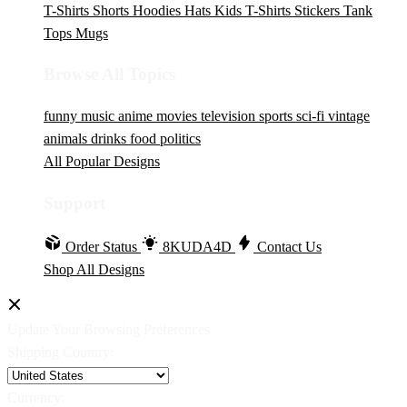
T-Shirts
Shorts
Hoodies
Hats
Kids T-Shirts
Stickers
Tank
Tops
Mugs
Browse All Topics
funny
music
anime
movies
television
sports
sci-fi
vintage
animals
drinks
food
politics
All Popular Designs
Support
Order Status
8KUDA4D
Contact Us
Shop All Designs
Update Your Browsing Preferences
Shipping Country:
Currency: