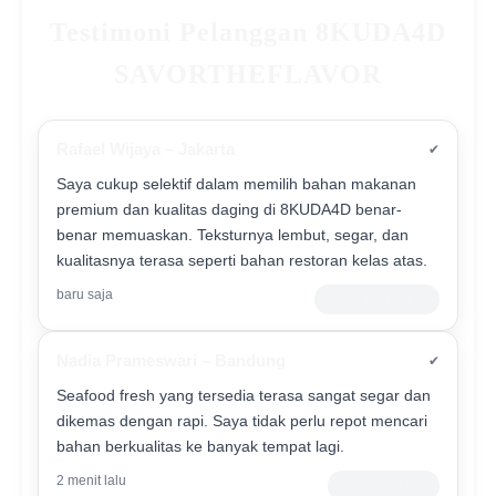
Testimoni Pelanggan 8KUDA4D
SAVORTHEFLAVOR
Rafael Wijaya – Jakarta
✔
Saya cukup selektif dalam memilih bahan makanan
premium dan kualitas daging di 8KUDA4D benar-
benar memuaskan. Teksturnya lembut, segar, dan
kualitasnya terasa seperti bahan restoran kelas atas.
baru saja
Verified Customer
Nadia Prameswari – Bandung
✔
Seafood fresh yang tersedia terasa sangat segar dan
dikemas dengan rapi. Saya tidak perlu repot mencari
bahan berkualitas ke banyak tempat lagi.
2 menit lalu
Pelanggan Aktif