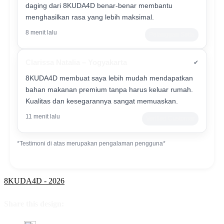
daging dari 8KUDA4D benar-benar membantu
menghasilkan rasa yang lebih maksimal.
8 menit lalu
Pelanggan Setia
Clarissa Natalia – Yogyakarta
✔
8KUDA4D membuat saya lebih mudah mendapatkan
bahan makanan premium tanpa harus keluar rumah.
Kualitas dan kesegarannya sangat memuaskan.
11 menit lalu
Verified Customer
*Testimoni di atas merupakan pengalaman pengguna*
8KUDA4D - 2026
Share this design: