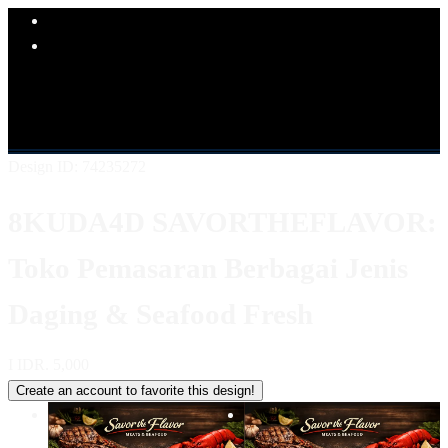
Explore Categories
Popular Products
Shop All Designs
8KUDA4D
LINK 8KUDA4D
SITUS
8KUDA4D
8KUDA4D KULINER
8KUDA4D LOGIN
8KUDA4D DAFTAR
8KUDA4D ALTERNATIF
Design ID: 74235272
8KUDA4D SAVORTHEFLAVOR:
Toko Pemasaran Berbagai Jenis
Daging & Seafood Fresh
I
IDR. 5,000
Create an account to favorite this design!