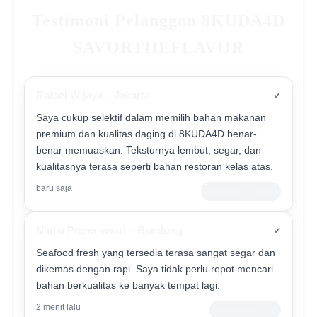
Testimoni Pelanggan 8KUDA4D
SAVORTHEFLAVOR
Rafael Wijaya – Jakarta
✔
Saya cukup selektif dalam memilih bahan makanan
premium dan kualitas daging di 8KUDA4D benar-
benar memuaskan. Teksturnya lembut, segar, dan
kualitasnya terasa seperti bahan restoran kelas atas.
baru saja
Verified Customer
Nadia Prameswari – Bandung
✔
Seafood fresh yang tersedia terasa sangat segar dan
dikemas dengan rapi. Saya tidak perlu repot mencari
bahan berkualitas ke banyak tempat lagi.
2 menit lalu
Pelanggan Aktif