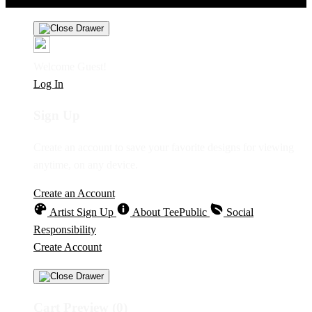
Welcome Guest!
Log In
Sign Up
Create an account to save your favorite designs for viewing
anytime, on any device.
Create an Account
Artist Sign Up
About TeePublic
Social
Responsibility
Create Account
Cart Preview (0)