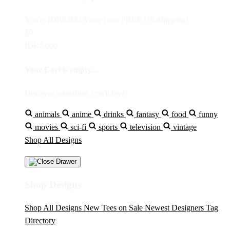
You're
IDR5,000
Away from
FREE US Shipping!
$0
IDR5,000
Your Cart is empty...
Discover something you'll love!
animals
anime
drinks
fantasy
food
funny
movies
sci-fi
sports
television
vintage
Shop All Designs
Shop Designs
Shop All Designs
New Tees on Sale
Newest Designers
Tag
Directory