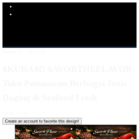
Explore Categories
Popular Products
Shop All Designs
8KUDA4D
LINK 8KUDA4D
SITUS
8KUDA4D
8KUDA4D KULINER
8KUDA4D LOGIN
8KUDA4D DAFTAR
8KUDA4D ALTERNATIF
Design ID: 74235272
8KUDA4D SAVORTHEFLAVOR:
Toko Pemasaran Berbagai Jenis
Daging & Seafood Fresh
I
IDR. 5,000
Create an account to favorite this design!