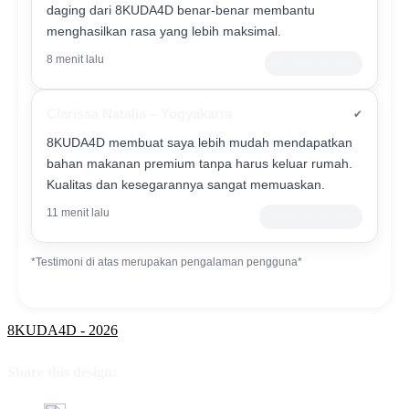
daging dari 8KUDA4D benar-benar membantu
menghasilkan rasa yang lebih maksimal.
8 menit lalu
Pelanggan Setia
Clarissa Natalia – Yogyakarta
✔
8KUDA4D membuat saya lebih mudah mendapatkan
bahan makanan premium tanpa harus keluar rumah.
Kualitas dan kesegarannya sangat memuaskan.
11 menit lalu
Verified Customer
*Testimoni di atas merupakan pengalaman pengguna*
8KUDA4D - 2026
Share this design: