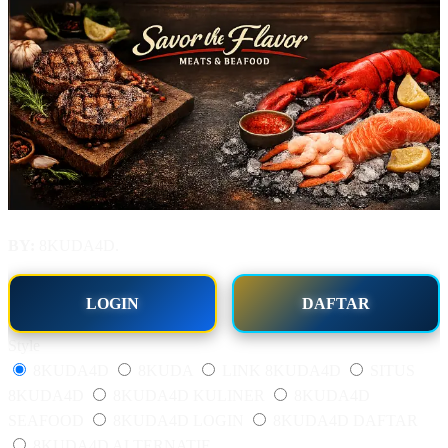
BY:
8KUDA4D.
LOGIN
DAFTAR
Style
8KUDA4D
8KUDA
LINK 8KUDA4D
SITUS
8KUDA4D
8KUDA4D KULINER
8KUDA4D
SEAFOOD
8KUDA4D LOGIN
8KUDA4D DAFTAR
8KUDA4D ALTERNATIF