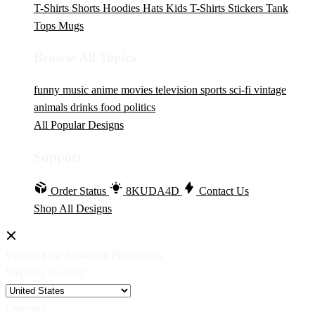
T-Shirts
Shorts
Hoodies
Hats
Kids T-Shirts
Stickers
Tank
Tops
Mugs
Browse All Topics
funny
music
anime
movies
television
sports
sci-fi
vintage
animals
drinks
food
politics
All Popular Designs
Support
Order Status
8KUDA4D
Contact Us
Shop All Designs
Update Your Browsing Preferences
Shipping Country:
Currency: