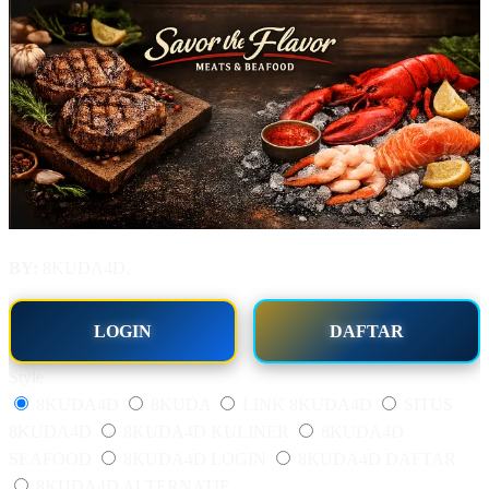
BY:
8KUDA4D.
LOGIN
DAFTAR
Style
8KUDA4D
8KUDA
LINK 8KUDA4D
SITUS
8KUDA4D
8KUDA4D KULINER
8KUDA4D
SEAFOOD
8KUDA4D LOGIN
8KUDA4D DAFTAR
8KUDA4D ALTERNATIF