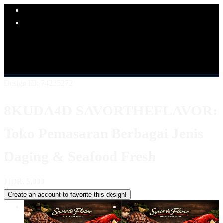
Explore Categories
Popular Products
Shop All Designs
8KUDA4D
LINK 8KUDA4D
SITUS
8KUDA4D
8KUDA4D KULINER
8KUDA4D LOGIN
8KUDA4D DAFTAR
8KUDA4D ALTERNATIF
Design ID: 74235272
8KUDA4D SAVORTHEFLAVOR:
Toko Pemasaran Berbagai Jenis
Daging & Seafood Fresh
I
IDR. 5,000
Create an account to favorite this design!