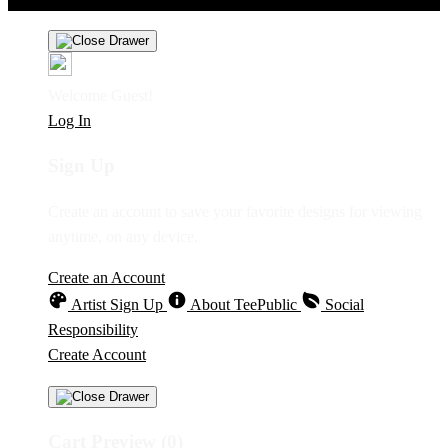
Welcome Guest!
Log In
Sign Up
Create an account to save your favorite designs for viewing
anytime, on any device.
Create an Account
Artist Sign Up
About TeePublic
Social
Responsibility
Create Account
Cart Preview (0)