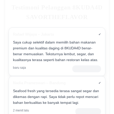
Testimoni Pelanggan 8KUDA4D
SAVORTHEFLAVOR
Rafael Wijaya – Jakarta
✔
Saya cukup selektif dalam memilih bahan makanan
premium dan kualitas daging di 8KUDA4D benar-
benar memuaskan. Teksturnya lembut, segar, dan
kualitasnya terasa seperti bahan restoran kelas atas.
baru saja
Verified Customer
Nadia Prameswari – Bandung
✔
Seafood fresh yang tersedia terasa sangat segar dan
dikemas dengan rapi. Saya tidak perlu repot mencari
bahan berkualitas ke banyak tempat lagi.
2 menit lalu
Pelanggan Aktif