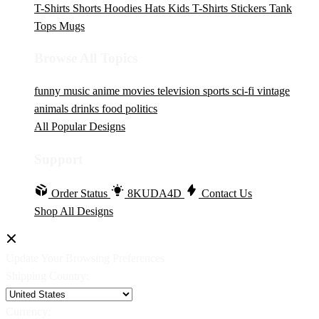
T-Shirts
Shorts
Hoodies
Hats
Kids T-Shirts
Stickers
Tank
Tops
Mugs
Browse All Topics
funny
music
anime
movies
television
sports
sci-fi
vintage
animals
drinks
food
politics
All Popular Designs
Support
Order Status
8KUDA4D
Contact Us
Shop All Designs
Update Your Browsing Preferences
Shipping Country:
Currency: