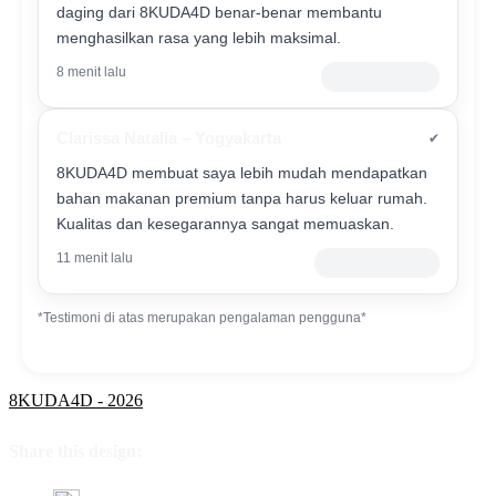
daging dari 8KUDA4D benar-benar membantu
menghasilkan rasa yang lebih maksimal.
8 menit lalu
Pelanggan Setia
Clarissa Natalia – Yogyakarta
✔
8KUDA4D membuat saya lebih mudah mendapatkan
bahan makanan premium tanpa harus keluar rumah.
Kualitas dan kesegarannya sangat memuaskan.
11 menit lalu
Verified Customer
*Testimoni di atas merupakan pengalaman pengguna*
8KUDA4D - 2026
Share this design: