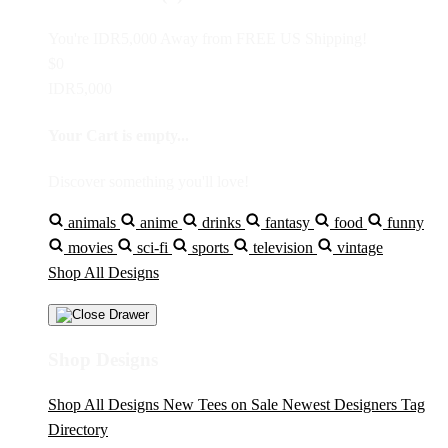
You're
IDR5,000
Away from
FREE US Shipping!
$0
IDR5,000
Your Cart is empty...
Discover something you'll love!
animals
anime
drinks
fantasy
food
funny
movies
sci-fi
sports
television
vintage
Shop All Designs
Shop Designs
Shop All Designs
New Tees on Sale
Newest Designers
Tag
Directory